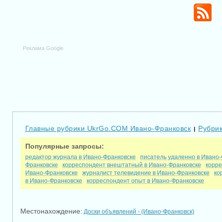
Реклама Google
Главные рубрики UkrGo.COM Ивано-Франковск
Рубрик
|
Популярные запросы:
редактор журнала в Ивано-Франковске
писатель удаленно в Ивано
Франковске
корреспондент внештатный в Ивано-Франковске
корре
Ивано-Франковске
журналист телевидение в Ивано-Франковске
ко
в Ивано-Франковске
корреспондент опыт в Ивано-Франковске
Местонахождение:
Доски объявлений - (Ивано-Франковск)