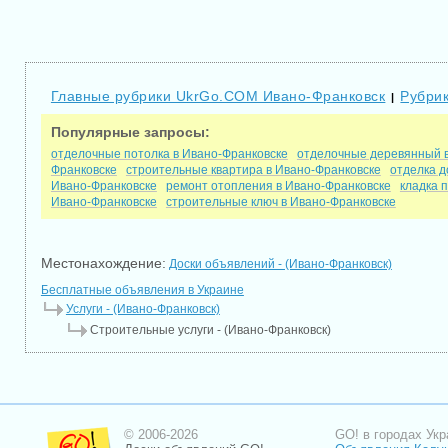
Главные рубрики UkrGo.COM Ивано-Франковск
Рубрик
|
Популярные запросы:
отделочные потолка в Ивано-Франковске
отделочные деревянный в
Франковске
строительные квартира в Ивано-Франковске
отделка д
Ивано-Франковске
ремонт отопления в Ивано-Франковске
кладка 
Ивано-Франковске
строительные ключ в Ивано-Франковске
Местонахождение:
Доски объявлений - (Ивано-Франковск)
Бесплатные объявления в Украине
Услуги - (Ивано-Франковск)
Строительные услуги - (Ивано-Франковск)
© 2006-2026
GO! в городах Укр