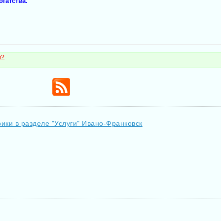
гатства.
м?
ики в разделе "Услуги" Ивано-Франковск