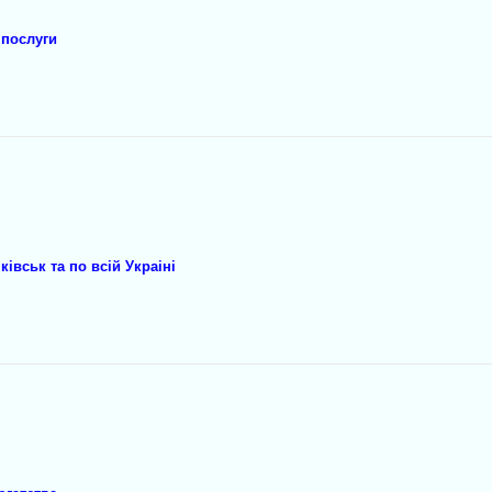
 послуги
iвськ та по всiй Украiнi