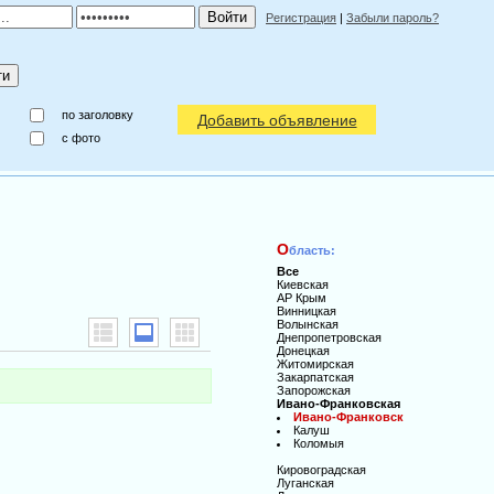
Регистрация
|
Забыли пароль?
по заголовку
Добавить объявление
c фото
О
бласть:
Все
Киевская
АР Крым
Винницкая
Волынская
Днепропетровская
Донецкая
Житомирская
Закарпатская
Запорожская
Ивано-Франковская
Ивано-Франковск
Калуш
Коломыя
Кировоградская
Луганская