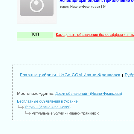
Ясновидящая онлайн. Привлечение бо
город:
Ивано-Франковск
| 94
ТОП
Как сделать объявление более эффективны
Главные рубрики UkrGo.COM Ивано-Франковск
Рубр
|
Местонахождение:
Доски объявлений - (Ивано-Франковск)
Бесплатные объявления в Украине
Услуги - (Ивано-Франковск)
Ритуальные услуги - (Ивано-Франковск)