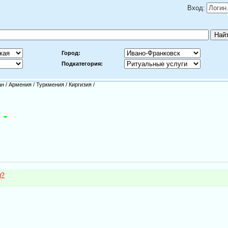
Вход:
Город:
Подкатегория:
ан
/
Армения
/
Туркмения
/
Киргизия
/
м?