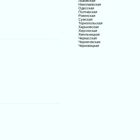
Львовская
Николаевская
Одесская
Полтавская
Ровенская
Сумская
Тернопольская
Харьковская
Херсонская
Хмельницкая
Черкасская
Черниговская
Черновицкая