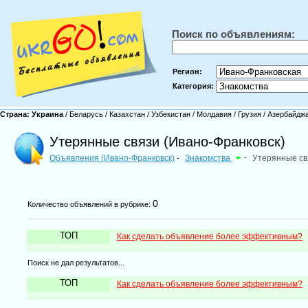
Поиск по объявлениям:
Регион:
Категория:
Страна:
Украина
/
Беларусь
/
Казахстан
/
Узбекистан
/
Молдавия
/
Грузия
/
Азербайдж
Утерянные связи (Ивано-Франковск)
Объявления (Ивано-Франковск)
Знакомства
-
Утерянные с
-
0
Количество объявлений в рубрике:
ТОП
Как сделать объявление более эффективным?
Поиск не дал результатов...
ТОП
Как сделать объявление более эффективным?