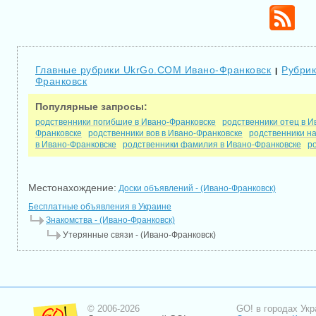
Главные рубрики UkrGo.COM Ивано-Франковск
Рубрик
|
Франковск
Популярные запросы:
родственники погибшие в Ивано-Франковске
родственники отец в И
Франковске
родственники вов в Ивано-Франковске
родственники на
в Ивано-Франковске
родственники фамилия в Ивано-Франковске
р
Местонахождение:
Доски объявлений - (Ивано-Франковск)
Бесплатные объявления в Украине
Знакомства - (Ивано-Франковск)
Утерянные связи - (Ивано-Франковск)
© 2006-2026
GO! в городах Укр