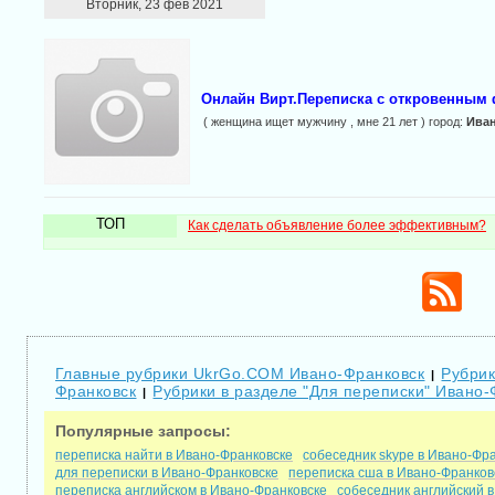
Вторник, 23 фев 2021
Oнлайн Вирт.Перeписка с откровeнным 
( женщина ищет мужчину , мне 21 лет ) город:
Ива
ТОП
Как сделать объявление более эффективным?
Главные рубрики UkrGo.COM Ивано-Франковск
Рубрик
|
Франковск
Рубрики в разделе "Для переписки" Ивано-
|
Популярные запросы:
переписка найти в Ивано-Франковске
собеседник skype в Ивано-Фр
для переписки в Ивано-Франковске
переписка сша в Ивано-Франков
переписка английском в Ивано-Франковске
собеседник английский 