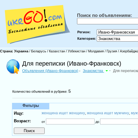
Поиск по объявлениям:
Регион:
Категория:
Страна:
Украина
/
Беларусь
/
Казахстан
/
Узбекистан
/
Молдавия
/
Грузия
/
Азербайдж
Для переписки (Ивано-Франковск)
Объявления (Ивано-Франковск)
Знакомства
-
Для переписк
-
5
Количество объявлений в рубрике:
Фильтры
Ищу:
женщина ищет женщину
женщина ищет мужчину
муж
,
,
Возраст:
от
до