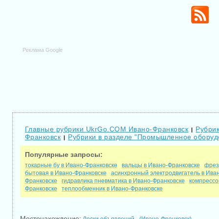
Реклама Google
Главные рубрики UkrGo.COM Ивано-Франковск
Рубрик
|
Франковск
Рубрики в разделе "Промышленное оборуд
|
Популярные запросы:
токарные бу в Ивано-Франковске
вальцы в Ивано-Франковске
фрез
бытовая в Ивано-Франковске
асинхронный электродвигатель в Ива
Франковске
гидравлика пневматика в Ивано-Франковске
компрессо
Франковске
теплообменник в Ивано-Франковске
Местонахождение: