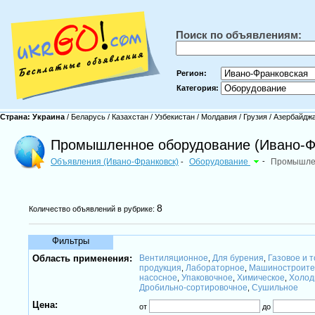
Поиск по объявлениям:
Регион:
Категория:
Страна:
Украина
/
Беларусь
/
Казахстан
/
Узбекистан
/
Молдавия
/
Грузия
/
Азербайдж
Промышленное оборудование (Ивано-Ф
Объявления (Ивано-Франковск)
Оборудование
-
Промышле
-
8
Количество объявлений в рубрике:
Фильтры
Область применения:
Вентиляционное
Для бурения
Газовое и 
,
,
продукция
Лабораторное
Машиностроите
,
,
насосное
Упаковочное
Химическое
Холод
,
,
,
Дробильно-сортировочное
Сушильное
,
Цена:
от
до