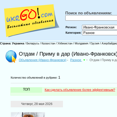
Поиск по объявлениям:
Регион:
Категория:
Страна:
Украина
/
Беларусь
/
Казахстан
/
Узбекистан
/
Молдавия
/
Грузия
/
Азербайдж
Отдам / Приму в дар (Ивано-Франковск
Объявления (Ивано-Франковск)
Разное
-
Отдам / Приму в д
-
1
Количество объявлений в рубрике:
ТОП
Как сделать объявление более эффективным?
Четверг, 28 мая 2026