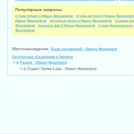
Популярные запросы:
отдам собаку в Ивано-Франковске
отдам детское в Ивано-Франковс
Ивано-Франковске
ненужные вещи в Ивано-Франковске
подарю ще
Франковске
чихуахуа дар в Ивано-Франковске
отдам йоркширского
Франковске
Местонахождение:
Доски объявлений - (Ивано-Франковск)
Бесплатные объявления в Украине
Разное - (Ивано-Франковск)
Отдам / Приму в дар - (Ивано-Франковск)