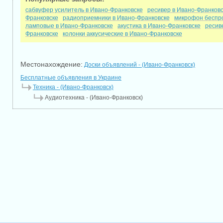
сабвуфер усилитель в Ивано-Франковске
ресивер в Ивано-Франков
Франковске
радиоприемники в Ивано-Франковске
микрофон беспро
ламповые в Ивано-Франковске
акустика в Ивано-Франковске
ресив
Франковске
колонки аккусические в Ивано-Франковске
Местонахождение:
Доски объявлений - (Ивано-Франковск)
Бесплатные объявления в Украине
Техника - (Ивано-Франковск)
Аудиотехника - (Ивано-Франковск)