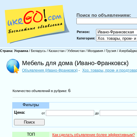
Поиск по объявлениям:
Регион:
Категория:
Страна:
Украина
/
Беларусь
/
Казахстан
/
Узбекистан
/
Молдавия
/
Грузия
/
Азербайдж
Мебель для дома (Ивано-Франковск)
Объявления (Ивано-Франковск)
Хоз. товары, пром- и продтов
-
6
Количество объявлений в рубрике:
Фильтры
Цена:
от
до
ТОП
Как сделать объявление более эффективным?