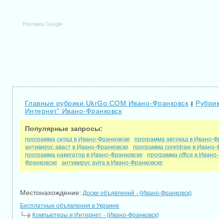
Реклама Google
Главные рубрики UkrGo.COM Ивано-Франковск
Рубрик
|
Интернет" Ивано-Франковск
Популярные запросы:
программа склад в Ивано-Франковске
программа автокад в Ивано-Ф
антивирус аваст в Ивано-Франковске
программа coreldraw в Ивано-
программа навигатор в Ивано-Франковске
программа office в Ивано
Франковске
антивирус avira в Ивано-Франковске
Местонахождение:
Доски объявлений - (Ивано-Франковск)
Бесплатные объявления в Украине
Компьютеры и Интернет - (Ивано-Франковск)