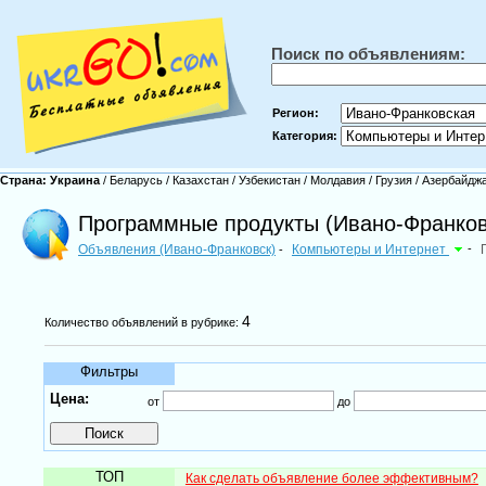
Поиск по объявлениям:
Регион:
Категория:
Страна:
Украина
/
Беларусь
/
Казахстан
/
Узбекистан
/
Молдавия
/
Грузия
/
Азербайдж
Программные продукты (Ивано-Франков
Объявления (Ивано-Франковск)
Компьютеры и Интернет
-
-
4
Количество объявлений в рубрике:
Фильтры
Цена:
от
до
ТОП
Как сделать объявление более эффективным?