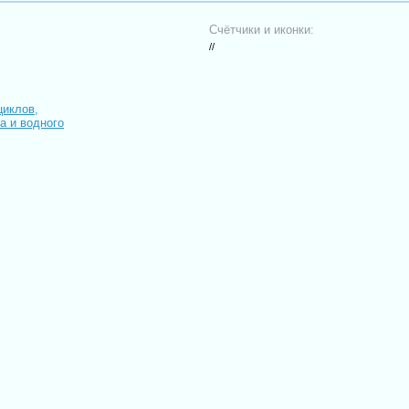
Счётчики и иконки:
//
циклов,
иа и водного