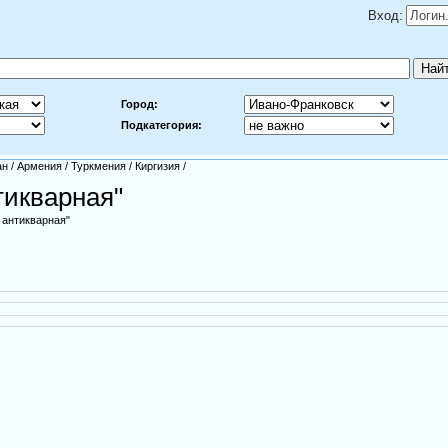
Вход:
Город:
Подкатегория:
ан
/
Армения
/
Туркмения
/
Киргизия
/
тикварная"
 антикварная"