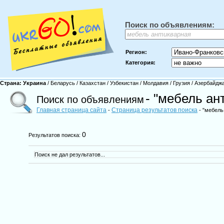
Поиск по объявлениям:
Регион:
Категория:
Страна:
Украина
/
Беларусь
/
Казахстан
/
Узбекистан
/
Молдавия
/
Грузия
/
Азербайдж
- "мебель ан
Поиск по объявлениям
Главная страница сайта
Страница результатов поиска
-
- "мебель
0
Результатов поиска:
Поиск не дал результатов...